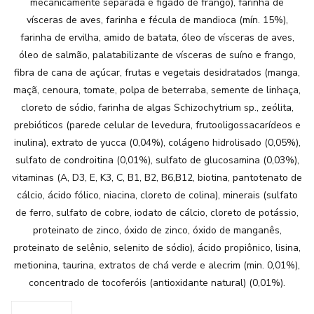
mecanicamente separada e fígado de frango), farinha de
vísceras de aves, farinha e fécula de mandioca (mín. 15%),
farinha de ervilha, amido de batata, óleo de vísceras de aves,
óleo de salmão, palatabilizante de vísceras de suíno e frango,
fibra de cana de açúcar, frutas e vegetais desidratados (manga,
maçã, cenoura, tomate, polpa de beterraba, semente de linhaça,
cloreto de sódio, farinha de algas Schizochytrium sp., zeólita,
prebióticos (parede celular de levedura, frutooligossacarídeos e
inulina), extrato de yucca (0,04%), colágeno hidrolisado (0,05%),
sulfato de condroitina (0,01%), sulfato de glucosamina (0,03%),
vitaminas (A, D3, E, K3, C, B1, B2, B6,B12, biotina, pantotenato de
cálcio, ácido fólico, niacina, cloreto de colina), minerais (sulfato
de ferro, sulfato de cobre, iodato de cálcio, cloreto de potássio,
proteinato de zinco, óxido de zinco, óxido de manganês,
proteinato de selênio, selenito de sódio), ácido propiônico, lisina,
metionina, taurina, extratos de chá verde e alecrim (min. 0,01%),
concentrado de tocoferóis (antioxidante natural) (0,01%).